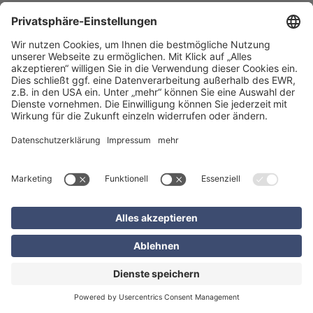
Digitale Schadenaufnahme und Kfz-
Gutachten mit KI
Strukturierte Prozesse für Versicherer, Leasinggeber,
Banken und Flottenbetreiber: Ein digitales Kfz-Gutachten
auf Basis digitaler Schadenaufnahme und KI-gestützter
Schadenbewertung bietet neue Möglichkeiten für die
automatisierte Bearbeitung von Fahrzeugschäden,
Zustandsbewertungen und Rückgabeprozessen. Die
Lösung ermöglicht eine effiziente und medienbruchfreie
Abwicklung – von der Schadenaufnahme bis zur
Integration in bestehende Systeme. Bei Bedarf kann
jederzeit ein Gutachter per Live-Inspektion zur Beurteilung
zugeschaltet werden und den Prozess aus Expertensicht
unterstützen.
Mehr zur KI-gestützten Fahrzeugbewertung