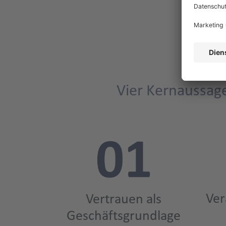
informationssicherheitspolitik
Vier Kernaussage
Title
Ver
Vertrauen als
Geschäftsgrundlage