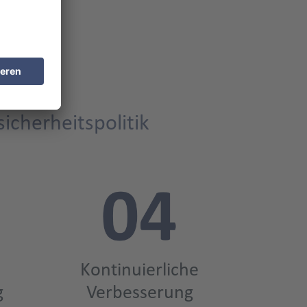
icherheitspolitik
Kontinuierliche
g
Verbesserung