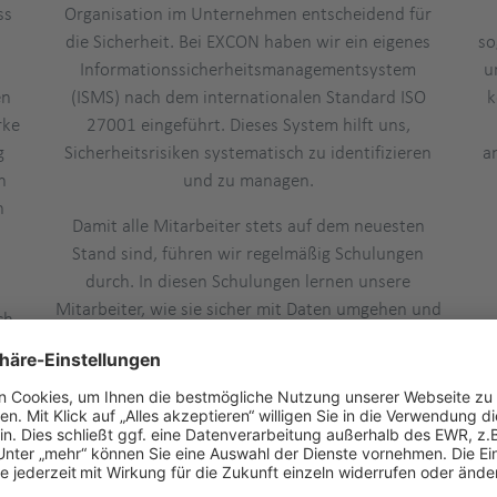
ss
Organisation im Unternehmen entscheidend für
die Sicherheit. Bei EXCON haben wir ein eigenes
so
Informationssicherheitsmanagementsystem
u
en
(ISMS) nach dem internationalen Standard ISO
k
rke
27001 eingeführt. Dieses System hilft uns,
g
Sicherheitsrisiken systematisch zu identifizieren
a
n
und zu managen.
n
Damit alle Mitarbeiter stets auf dem neuesten
Stand sind, führen wir regelmäßig Schulungen
durch. In diesen Schulungen lernen unsere
Mitarbeiter, wie sie sicher mit Daten umgehen und
ch
welche Vorsichtsmaßnahmen sie im Arbeitsalltag
ern
beachten müssen. Darüber hinaus haben wir klare
Regeln, wer auf welche Informationen zugreifen
nd
darf. Nur befugte Personen erhalten Zugang zu
sensiblen Daten, und dieser Zugang wird streng
überwacht. Um sicherzustellen, dass unsere