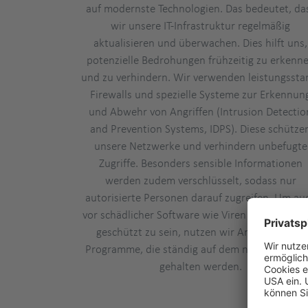
auf modernste Technologien. Das bedeutet, da
wir unsere IT-Infrastruktur regelmäßig
aktualisieren und überwachen. Dies hilft uns,
potenzielle Bedrohungen frühzeitig zu erkenn
und zu verhindern. Wir verwenden leistungssta
Firewalls und spezielle Systeme zur Erkennun
und Abwehr von Angriffen (Intrusion Detectio
and Prevention Systems, IDPS). Diese schütze
unsere Netzwerke und verhindern unbefugte
Zugriffe. Besonders sensible Informationen
werden zudem verschlüsselt, sodass nur
autorisierte Personen darauf zugreifen. Um au
vor schädlicher Software wie Viren oder Trojan
geschützt zu sein, nutzen wir Anti-Malware-
Programme, die ständig auf dem neuesten Sta
gehalten werden.