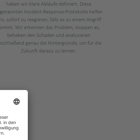
haben wir klare Abläufe definiert. Diese
genannten Incident-Response-Protokolle helfen
ns, sofort zu reagieren, falls es zu einem Angriff
ommt. Wir erkennen das Problem, stoppen es,
beheben den Schaden und analysieren
nschließend genau die Hintergründe, um für die
Zukunft daraus zu lernen.