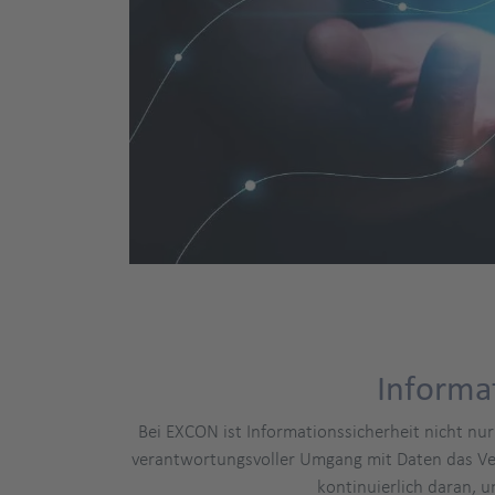
Informa
Bei EXCON ist Informationssicherheit nicht nu
verantwortungsvoller Umgang mit Daten das Vert
kontinuierlich daran,