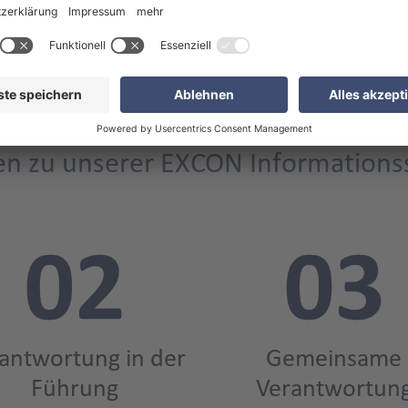
Maßnahmen auch langfristig wirken, führen wir
regelmäßige Sicherheitsüberprüfungen und Audits
durch.
n zu unserer EXCON Informationss
antwortung in der
Gemeinsame
Führung
Verantwortun