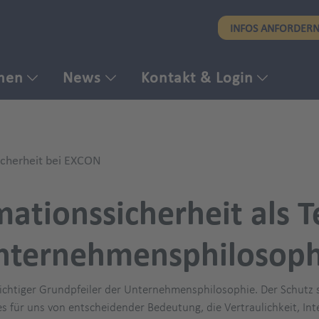
Direkt
INFOS ANFORDER
zum
Inhalt
men
News
Kontakt & Login
icherheit bei EXCON
mationssicherheit als Te
nternehmensphilosoph
wichtiger Grundpfeiler der Unternehmensphilosophie. Der Schutz 
s für uns von entscheidender Bedeutung, die Vertraulichkeit, Int