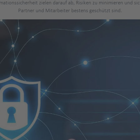
tionssicherheit zielen darauf ab, Risiken zu minimieren und sic
Partner und Mitarbeiter bestens geschützt sind.