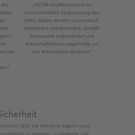
 bei
„EXCON verpflichtet sich zur
llein,
kontinuierlichen Verbesserung des
des
ISMS. Risiken werden systematisch
nden,
identifiziert und behandelt, Vorfälle
agten
konsequent aufgearbeitet und
die
Schutzmaßnahmen regelmäßig auf
en und
ihre Wirksamkeit überprüft.“
en.“
Sicherheit
nstechnik (BSI). Die Teilnahme ergänzt unser
systematisch zu erkennen, zu bewerten und