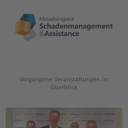
archiv
Vergangene Veranstaltungen im
Title
bankenmonitor
Überblick
Title