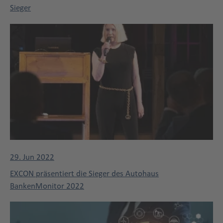
Sieger
29. Jun 2022
EXCON präsentiert die Sieger des Autohaus
BankenMonitor 2022