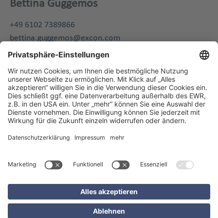
Bettina Guggemos
+49 6102 7389866
bettina.guggemos@excon.com
Verwandte Inhalte
Betrugsermittlung
ex:tracked - Cloudsoftware
für Fahrzeugortung und
Telemetriedaten