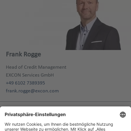
Frank Rogge
Head of Credit Management
EXCON Services GmbH
+49 6102 7389395
frank.rogge@excon.com
Verwandte Inhalte