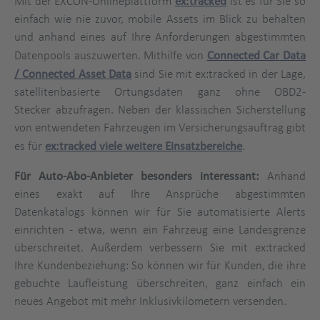
Mit der EXCON-Onlineplattform
ex:tracked
ist es für Sie so
einfach wie nie zuvor, mobile Assets im Blick zu behalten
und anhand eines auf Ihre Anforderungen abgestimmten
Datenpools auszuwerten. Mithilfe von
Connected Car
Data
/ Connected Asset Data
sind Sie mit ex:tracked in der Lage,
satellitenbasierte Ortungsdaten ganz ohne OBD2-
Stecker abzufragen. Neben der klassischen Sicherstellung
von entwendeten Fahrzeugen im Versicherungsauftrag gibt
es für
ex:tracked viele weitere Einsatzbereiche
.
Für Auto-Abo-Anbieter besonders interessant:
Anhand
eines exakt auf Ihre Ansprüche abgestimmten
Datenkatalogs können wir für Sie automatisierte Alerts
einrichten - etwa, wenn ein Fahrzeug eine Landesgrenze
überschreitet. Außerdem verbessern Sie mit ex:tracked
Ihre Kundenbeziehung: So können wir für Kunden, die ihre
gebuchte Laufleistung überschreiten, ganz einfach ein
neues Angebot mit mehr Inklusivkilometern versenden.