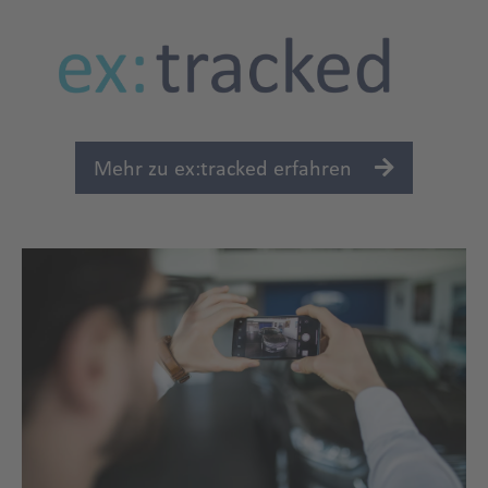
kfz-
Mehr zu ex:tracked erfahren
gutachten
Title