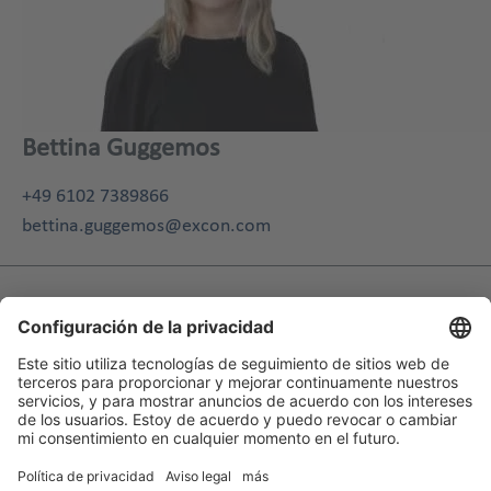
Bettina Guggemos
+49 6102 7389866
bettina.guggemos@excon.com
Related content