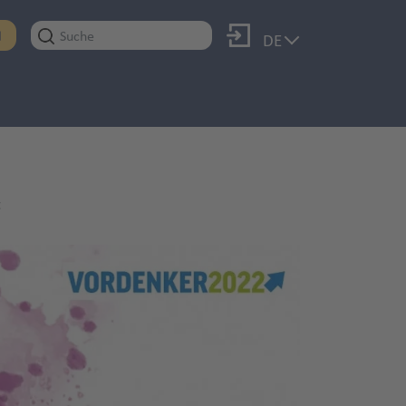
Anmelden
N
DE
t