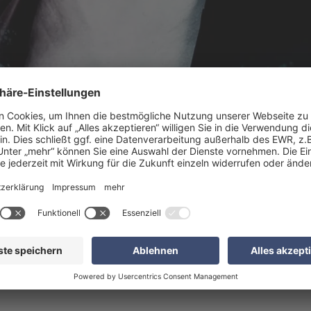
22: Wie EXCON innova
entwickelt
it EXCON-Geschäftsführerin Bett