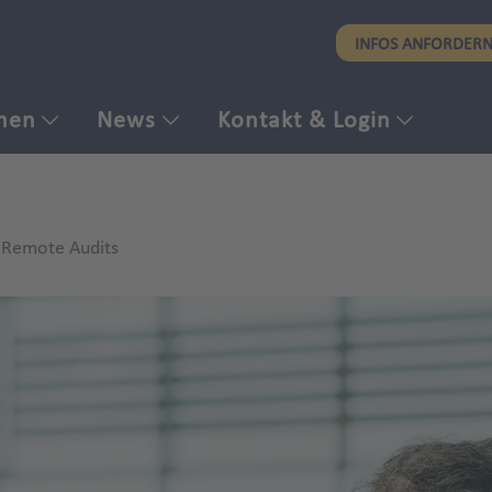
Direkt
INFOS ANFORDER
zum
Inhalt
men
News
Kontakt & Login
e Remote Audits