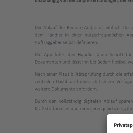
unabhängig von Benzinpreiserhöhungen, der Händ
Der Ablauf der Remote Audits ist einfach: Der A
dem Händler in einer nutzerfreundlichen Ap
Auftraggeber selbst definieren.
Die App führt den Händler dann Schritt für
Dokumenten und lässt ihn bei Bedarf flexibel we
Nach einer Plausibilitätsprüfung durch die er
zentralen Dashboard übersichtlich zur Verfüg
weitere Dokumente anfordern.
Durch den vollständig digitalen Ablauf spar
Kraftstoffpreisen und reduzieren gleichzeitig 