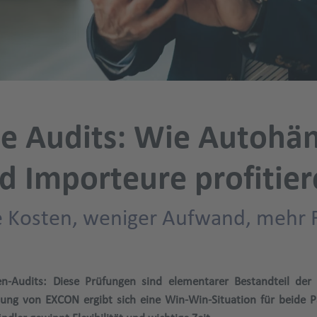
e Audits: Wie Autohänd
d Importeure profitie
 Kosten, weniger Aufwand, mehr Fl
ien-Audits: Diese Prüfungen sind elementarer Bestandteil d
ung von EXCON ergibt sich eine Win-Win-Situation für beide P