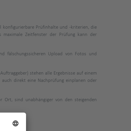
 konfigurierbare Prüfinhalte und -kriterien, die
s maximale Zeitfenster der Prüfung kann der
und fälschungssicheren Upload von Fotos und
Auftraggeber) stehen alle Ergebnisse auf einem
n auch direkt eine Nachprüfung einplanen oder
or Ort, sind unabhängiger von den steigenden