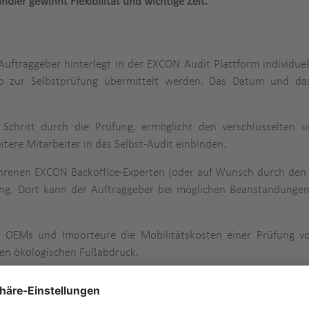
ler gewinnt Flexibilität und wichtige Zeit.
uftraggeber hinterlegt in der EXCON Audit Plattform individuell
p zur Selbstprüfung übermittelt werden. Das Datum und da
 Schritt durch die Prüfung, ermöglicht den verschlüsselten 
itere Mitarbeiter in das Selbst-Audit einbinden.
fahrenen EXCON Backoffice-Experten (oder auf Wunsch durch den 
ung. Dort kann der Auftraggeber bei möglichen Beanstandunge
en OEMs und Importeure die Mobilitätskosten einer Prüfung v
ihren ökologischen Fußabdruck.