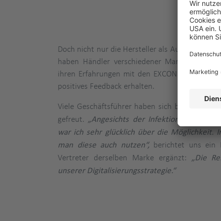
EXC
Doch nicht nur die Hersteller als Auftraggeber 
haben Händler verschiedener Marken in Deut
ihren Erfahrungen mit den EXCON Remote Aud
positives Feedback erhalten.
Viele Geschäftsführer haben sich bereits im V
gefreut.
„Angesichts der Infektionslage bei
war ich sehr glücklich über die Möglichkeit. I
man diese auch nutzen“,
berichtet uns ein R
Vertreter derselben Marke ergänzt:
„Die Re
unserer Digitalisierungsstrategie.“