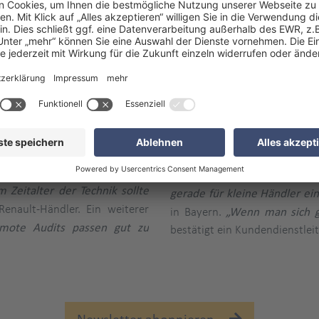
ON Remote Audits: Was die Händler s
profitieren von der Lösung. Wir
Ein Mazda-Händler aus Österre
schland und Österreich nach
Technik auch immer zu eine
its gefragt – und haben sehr
selbsterklärend und hat pro
schnell und wir waren flexibl
orfeld auf die moderne Lösung
Diese Flexibilität kam bei a
 meinem ersten Remote Audit
Prüfer anwesend ist, der eine
m Zeitalter der Technik sollte
gerade für kleine Händler ein
enault-Händler. Ein weiterer
in Bayern.
„Wenn man sich gu
mote Audits passen gut zu
bestätigt ein Kundendienstlei