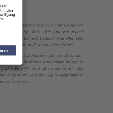
agen
ich war zunächst skeptisch, ob der Einsatz von
r Erleichterung führt.
„Die App war jedoch
blemlos funktioniert. Dadurch ging alles sehr
er als bei einem Audit durch einen Prüfer.“
llen befragten Autohäusern gut an.
„Dass kein
n eigentlich besetzten Arbeitsplatz belegt, ist
 großer Vorteil“
, berichtet uns ein Autohändler
t vorbereitet, wird man kaum aufgehalten“
,
ter aus Österreich.