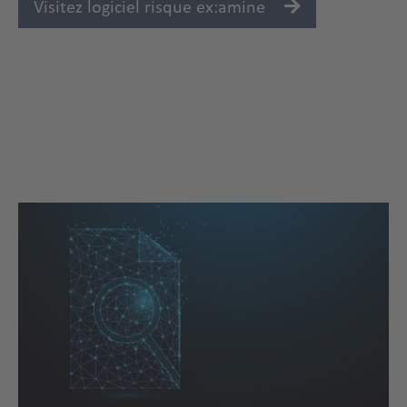
Visitez logiciel risque ex:amine