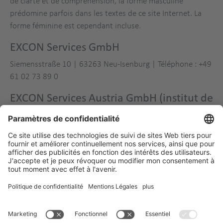
de clarté et de compréhension, la forme masculine
prédomine parfois dans les textes de ce site Internet. La
forme féminine est cependant incluse.
EXCON Services GmbH
Siemensstraße 10 | 63263 Neu-Isenburg | Téléphone : +49
61 02 73 89 0
EXCON Services Austria GmbH (institut de
recouvrement)
Sterneckstraße 33 | 5020 Salzburg | Téléphone : +43 662
88 07 00 0
EXCON Services Schweiz GmbH
Bahnhofstrasse 88 | 5430 Wettingen | Téléphone : +41 (0)
56 61 8 33 - 22