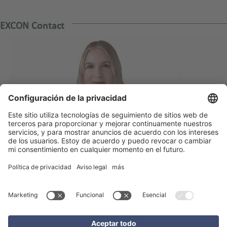
EXCON Contact
Bettina Guggemos
+49 6102 7389866
bettina.guggemos@excon.com