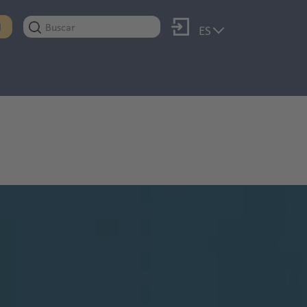
Iniciar sesión
N
ES