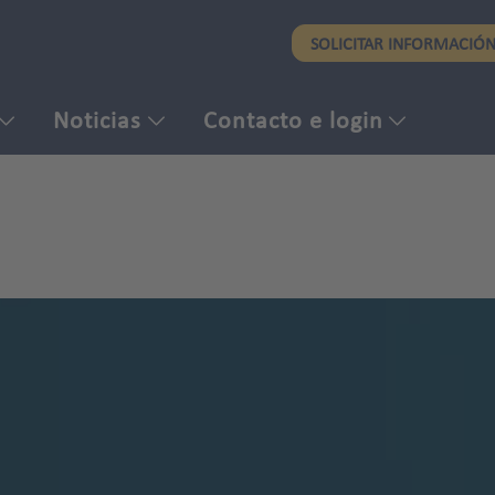
Pasar
SOLICITAR INFORMACIÓ
al
contenido
principal
Noticias
Contacto e login