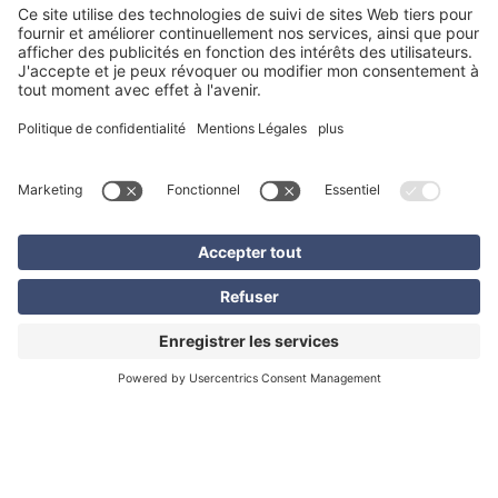
leader du marché dans nombre de ces secteurs.
Développement logiciel
En utilisant des logiciels développés en interne, le groupe
EXCON établit de nouveaux critères de qualité dans sa
gamme de services. Grâce aux solutions sur mesure qui
évoluent en continu et sont adaptées de manière optimale
aux exigences de nos clients, EXCON dispose toujours de
l’outil adéquat pour faire face à tous les défis auxquels
vous êtes confrontés. Notre logiciel est utilisé dans de
nombreux domaines :
les audits ESG, le contrôle et le reporting
la gestion des risques