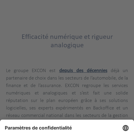
Efficacité numérique et rigueur
analogique
Le groupe EXCON est
depuis des décennies
déjà un
partenaire de choix dans les secteurs de l’automobile, de la
finance et de l’assurance. EXCON regroupe les services
numériques et analogiques et s’est fait une solide
réputation sur le plan européen grâce à ses solutions
logicielles, ses experts expérimentés en Backoffice et un
réseau commercial national dans les secteurs de la gestion
des risques, de l’externalisation de processus, de
l’automatisation, du conseil et du coaching. EXCON est