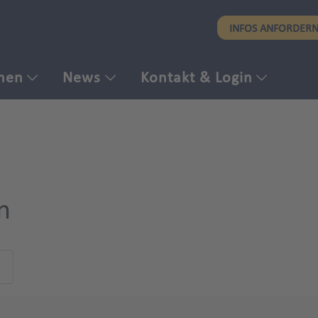
Direkt
INFOS ANFORDER
zum
Inhalt
men
News
Kontakt & Login
n