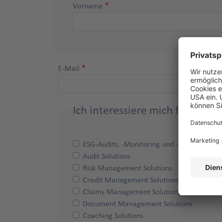
Vorname
E-Mail
Ich interessiere mich für
ESG-Audits, -Monitoring und -Reporting
Audit Solutions
Risk Management Solutions
Credit Management Solutions
Claims Management Solutions
Document Management Solutions
Coaching Solutions