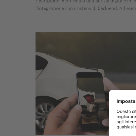
riparazione in officina o una perizia digitale in
l'integrazione con i sistemi di back-end. Ad ese