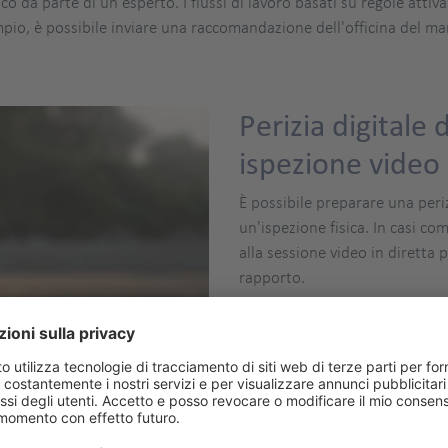
 loco da parte di un esperto. I flussi di lavoro basati su regole at
mpio, è possibile inviare una raccomandazione dell'officina del m
Perizia digitale 
ispezione video 
È possibile preparare una periz
un'ispezione fisica. In casi co
alla sessione video in diretta 
rapporto.
Questo metodo è un'alternativa
loco, in particolare per le richi
valutazioni dello stato dopo i