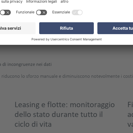
 e personalizzati basati su regole
 regole adattate al tipo di caso e ai criteri aziendali e invia aut
so di incongruenze nei dati
e, riducono lo sforzo manuale e diminuiscono notevolmente i costi
Leasing e flotte: monitoraggio
F
dello stato durante tutto il
a
ciclo di vita
v