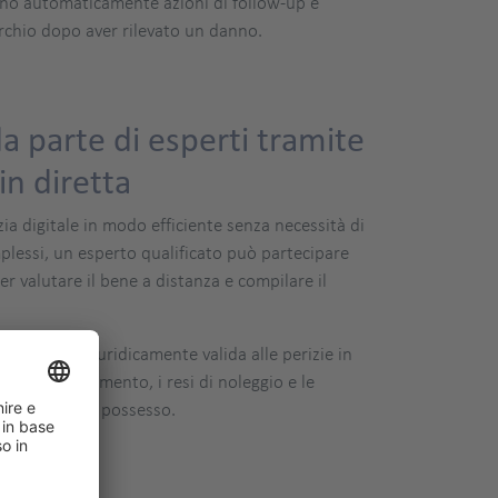
tivano automaticamente azioni di follow-up e
archio dopo aver rilevato un danno.
da parte di esperti tramite
in diretta
ia digitale in modo efficiente senza necessità di
mplessi, un esperto qualificato può partecipare
per valutare il bene a distanza e compilare il
 rapida e giuridicamente valida alle perizie in
este di risarcimento, i resi di noleggio e le
l recupero del possesso.