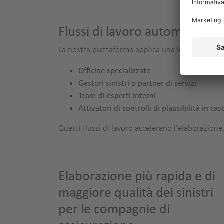
Flussi di lavoro automatizzati
La nostra piattaforma applica una logica basata su
Officine specializzate
Gestori sinistri o partner di servizi
Team di esperti interni
Attivatori di controlli di plausibilità in ca
Questi flussi di lavoro accelerano l'elaborazion
Elaborazione più rapida e di
maggiore qualità dei sinistri
per le compagnie di