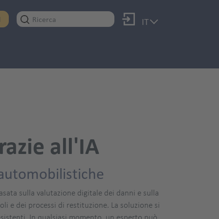
Log in
I
IT
azie all'IA
 automobilistiche
asata sulla valutazione digitale dei danni e sulla
li e dei processi di restituzione. La soluzione si
i esistenti. In qualsiasi momento, un esperto può