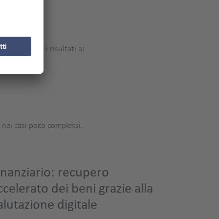
omaticamente i risultati a:
 nei casi poco complessi.
inanziario: recupero
ccelerato dei beni grazie alla
alutazione digitale