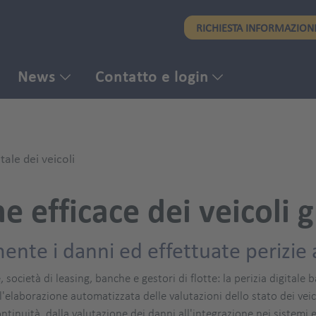
Skip
RICHIESTA INFORMAZION
to
main
content
News
Contatto e login
tale dei veicoli
e efficace dei veicoli gr
mente i danni ed effettuate perizie
società di leasing, banche e gestori di flotte: la perizia digitale b
l'elaborazione automatizzata delle valutazioni dello stato dei veico
ontinuità, dalla valutazione dei danni all'integrazione nei sistem