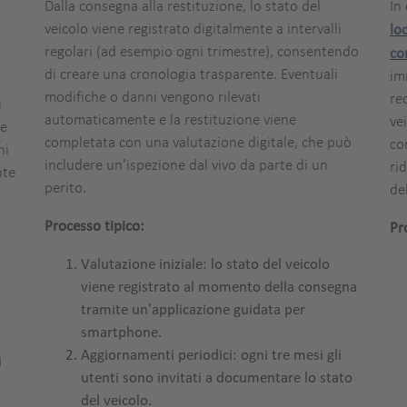
Dalla consegna alla restituzione, lo stato del
In
veicolo viene registrato digitalmente a intervalli
lo
regolari (ad esempio ogni trimestre), consentendo
co
n
di creare una cronologia trasparente. Eventuali
im
modifiche o danni vengono rilevati
re
i
automaticamente e la restituzione viene
vei
te
completata con una valutazione digitale, che può
co
ni
includere un'ispezione dal vivo da parte di un
ri
nte
perito.
de
Processo tipico:
Pr
Valutazione iniziale: lo stato del veicolo
viene registrato al momento della consegna
tramite un'applicazione guidata per
smartphone.
Aggiornamenti periodici: ogni tre mesi gli
i
utenti sono invitati a documentare lo stato
del veicolo.