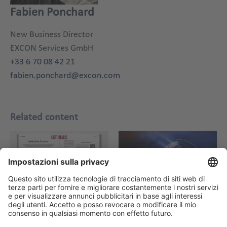
Fabien Ponchard
New Business Director
EXCON Services GmbH
+33 6 70 08 42 21
fabien.ponchard@excon.com
Related content
4. Mar 2026
App di inventario delle
concessionarie di auto
Relazione pratica su