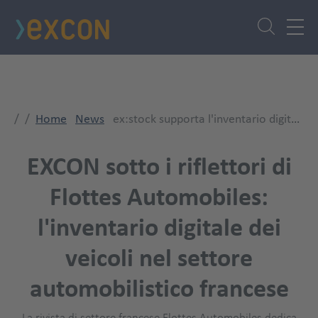
Skip
to
main
content
Home
News
ex:stock supporta l'inventario digitale dei veicoli in Francia
EXCON sotto i riflettori di
Flottes Automobiles:
l'inventario digitale dei
veicoli nel settore
automobilistico francese
La rivista di settore francese Flottes Automobiles dedica